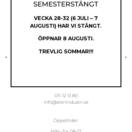
SEMESTERSTÄNGT
VECKA 28-32 (6 JULI – 7
AUGUSTI) HAR VI STÄNGT.
ÖPPNAR 8 AUGUSTI.
TREVLIG SOMMAR!!!
Norrköpings Stenindustri AB
Torsgatan 7
603 63 Norrköping
011-12 13 80
info@stenindustri.se
Öppettider:
Mån-Tor 08-17