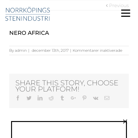
Previous
NERO AFRICA
för
By
admin
|
december 13th, 2017
|
Kommentarer inaktiverade
Nero
Africa
SHARE THIS STORY, CHOOSE
YOUR PLATFORM!
Facebook
Twitter
Linkedin
Reddit
Tumblr
Google+
Pinterest
Vk
Email
×
ABOUT THE AUTHOR:
ADMIN