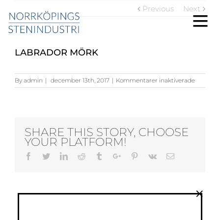
Previous
Next
LABRADOR MÖRK
för
By
admin
|
december 13th, 2017
|
Kommentarer inaktiverade
Labrado
Mörk
SHARE THIS STORY, CHOOSE
YOUR PLATFORM!
Facebook
Twitter
Linkedin
Reddit
Tumblr
Google+
Pinterest
Vk
Email
×
ABOUT THE AUTHOR:
ADMIN