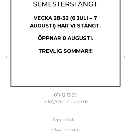
SEMESTERSTÄNGT
VECKA 28-32 (6 JULI – 7
AUGUSTI) HAR VI STÄNGT.
ÖPPNAR 8 AUGUSTI.
TREVLIG SOMMAR!!!
Norrköpings Stenindustri AB
Torsgatan 7
603 63 Norrköping
011-12 13 80
info@stenindustri.se
Öppettider:
Mån-Tor 08-17