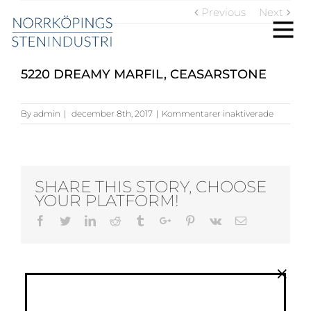
Previous
Next
5220 DREAMY MARFIL, CEASARSTONE
för
By
admin
|
december 8th, 2017
|
Kommentarer inaktiverade
5220
Dreamy
Marfil,
Ceasarst
SHARE THIS STORY, CHOOSE
YOUR PLATFORM!
Facebook
Twitter
Linkedin
Reddit
Tumblr
Google+
Pinterest
Vk
Email
×
ABOUT THE AUTHOR:
ADMIN