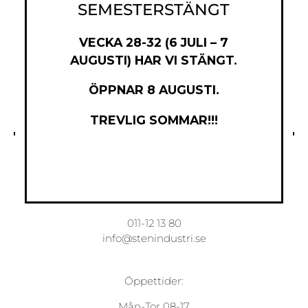
SEMESTERSTÄNGT
VECKA 28-32 (6 JULI – 7
AUGUSTI) HAR VI STÄNGT.
ÖPPNAR 8 AUGUSTI.
TREVLIG SOMMAR!!!
Norrköpings Stenindustri AB
Torsgatan 7
603 63 Norrköping
011-12 13 80
info@stenindustri.se
Öppettider:
Mån-Tor 08-17