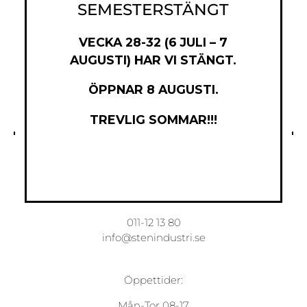
SEMESTERSTÄNGT
VECKA 28-32 (6 JULI – 7
AUGUSTI) HAR VI STÄNGT.
ÖPPNAR 8 AUGUSTI.
TREVLIG SOMMAR!!!
Norrköpings Stenindustri AB
Torsgatan 7
603 63 Norrköping
011-12 13 80
info@stenindustri.se
Öppettider:
Mån-Tor 08-17