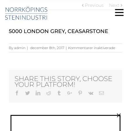
Previous
Next
5000 LONDON GREY, CEASARSTONE
för
By
admin
|
december 8th, 2017
|
Kommentarer inaktiverade
5000
London
Grey,
Ceasarst
SHARE THIS STORY, CHOOSE
YOUR PLATFORM!
Facebook
Twitter
Linkedin
Reddit
Tumblr
Google+
Pinterest
Vk
Email
×
ABOUT THE AUTHOR:
ADMIN