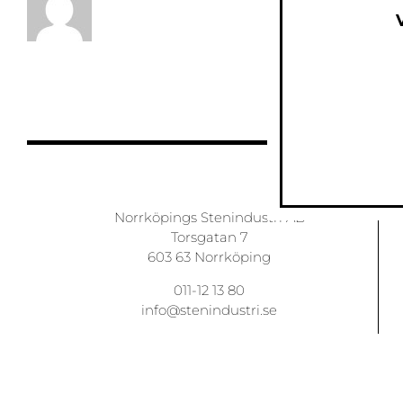
Norrköpings Stenindustri AB
Torsgatan 7
603 63 Norrköping
011-12 13 80
info@stenindustri.se