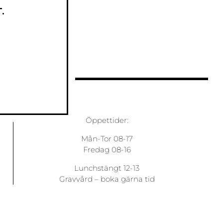
.
Öppettider:
Mån-Tor 08-17
Fredag 08-16
Lunchstängt 12-13
Gravvård –
boka gärna tid