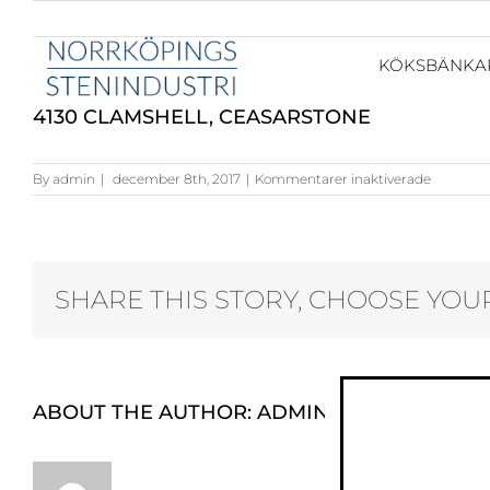
KÖKSBÄNKA
4130 CLAMSHELL, CEASARSTONE
för
By
admin
|
december 8th, 2017
|
Kommentarer inaktiverade
4130
Clamshell
Ceasarst
SHARE THIS STORY, CHOOSE YOU
ABOUT THE AUTHOR:
ADMIN