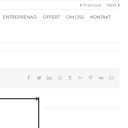
Previous
Next
ENTREPRENAD
OFFERT
OM OSS
KONTAKT
Facebook
Twitter
Linkedin
Reddit
Tumblr
Google+
Pinterest
Vk
Email
×