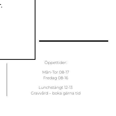
.
Öppettider:
Mån-Tor 08-17
Fredag 08-16
Lunchstängt 12-13
Gravvård –
boka gärna tid