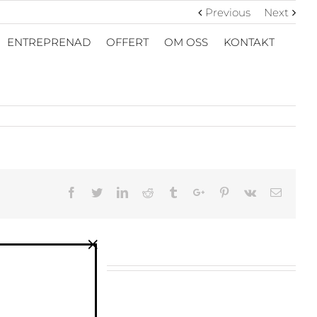
Previous
Next
ENTREPRENAD
OFFERT
OM OSS
KONTAKT
Facebook
Twitter
Linkedin
Reddit
Tumblr
Google+
Pinterest
Vk
Email
×