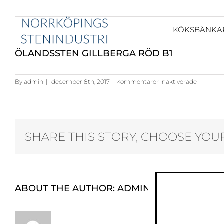
KÖKSBÄNKA
ÖLANDSSTEN GILLBERGA RÖD B1
för
By
admin
|
december 8th, 2017
|
Kommentarer inaktiverade
Ölandsst
Gillberga
Röd
B1
SHARE THIS STORY, CHOOSE YOU
ABOUT THE AUTHOR:
ADMIN