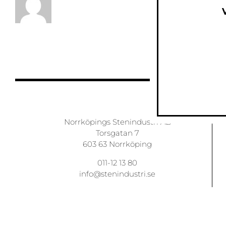
Norrköpings Stenindustri AB
Torsgatan 7
603 63 Norrköping
011-12 13 80
info@stenindustri.se