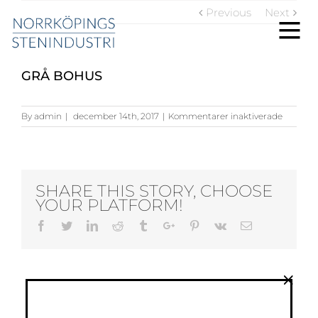
Previous
Next
GRÅ BOHUS
för
By
admin
|
december 14th, 2017
|
Kommentarer inaktiverade
Grå
Bohus
SHARE THIS STORY, CHOOSE
YOUR PLATFORM!
Facebook
Twitter
Linkedin
Reddit
Tumblr
Google+
Pinterest
Vk
Email
×
ABOUT THE AUTHOR:
ADMIN