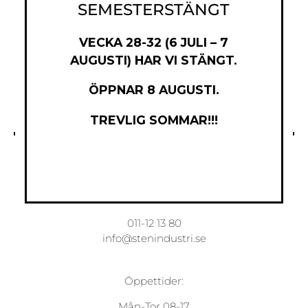
SEMESTERSTÄNGT
VECKA 28-32 (6 JULI – 7
AUGUSTI) HAR VI STÄNGT.
ÖPPNAR 8 AUGUSTI.
TREVLIG SOMMAR!!!
Norrköpings Stenindustri AB
Torsgatan 7
603 63 Norrköping
011-12 13 80
info@stenindustri.se
Öppettider:
Mån-Tor 08-17